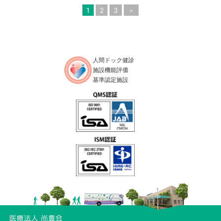
1
2
3
＞
人間ドック健診
施設機能評価
基準認定施設